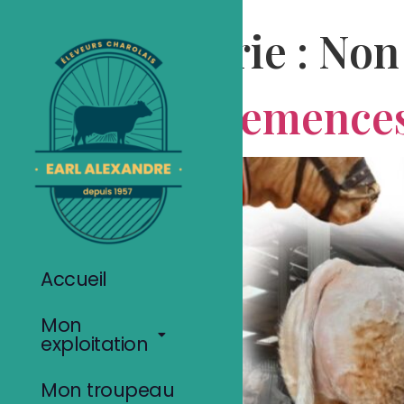
Catégorie :
Non 
Vente Semences
Accueil
Mon
exploitation
Mon troupeau